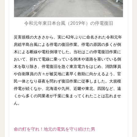
令和元年東日本台風（2019年）の停電復旧
災害規模の大きさから、実に42年ぶりに命名された令和元年
房総半島台風による停電の復旧作業。停電の原因の多くが倒
木による断線や電柱倒壊でした。当社はこの停電復旧作業に
おいて、折れて電線に乗っている倒木や道路を塞いでいる倒
木を取り除き、停電復旧を急ぐ東京電力をはじめ、消防隊員
や自衛隊員の方々が被災地に素早く救助に向かえるよう、官
民一体となり昼夜を問わず復旧作業に従事しました。大規模
停電が続くなか、北海道や九州、近畿や東北、四国など、遠
くから多くの同業者が千葉に集まってくれたことは忘れませ
ん。
命の灯を守れ！地元の電気を守り続けた男