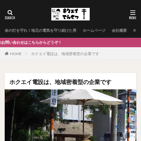
命の灯を守れ！地元の電気を守り続けた男
ホームページ
会社概要
事業
らからどうぞ！
HOME
ホクエイ電設は、地域密着型の企業です
ホクエイ電設は、地域密着型の企業です