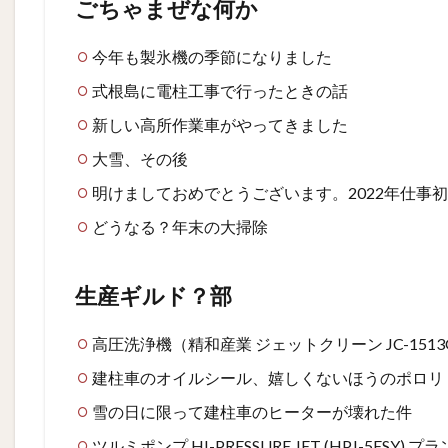
ごちゃまぜな何か
今年も製氷機の季節になりました
式根島に電柱工事で行ったときの話
新しい高所作業車がやってきました
大雪、その後
明けましておめでとうございます。2022年仕事
どうなる？年末の大掃除
生産ギルド？部
高圧洗浄機（精和産業 ジェットクリーン JC-15
建柱車のオイルシール、嬉しくないほうのポロリ
雪の日に限って建柱車のヒーターが壊れた件
ツルミポンプ HI-PRESSURE JET (HPJ-5ES