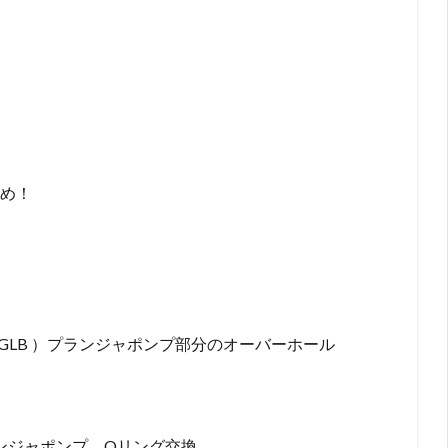
初め！
13GLB ）プランジャポンプ部分のオーバーホール
Y) プランジャポンプ Oリング交換