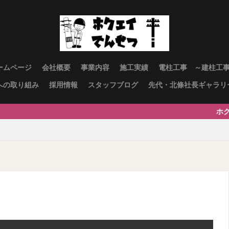
ームページ
会社概要
事業内容
施工実績
電柱工事 ～建柱工
への取り組み
採用情報
スタッフブログ
先代・北條社長ギャラリ
ホクエイ電設へのお