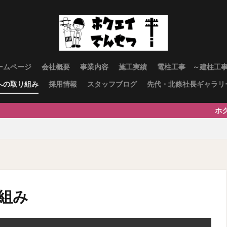
ームページ
会社概要
事業内容
施工実績
電柱工事 ～建柱工
への取り組み
採用情報
スタッフブログ
先代・北條社長ギャラリ
ホクエイ電設へ
組み