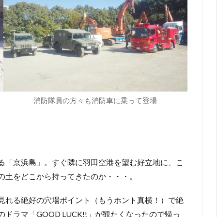
消防隊員の方々も消防車に乗って登場
る「京浜島」。すぐ隣に羽田空港を望む好立地に、こ
の土をどこから持ってきたのか・・・。
見れる絶好の穴場ポイント（もうホント真横！）で絶
ラマ「GOOD LUCK!!」が観たくなったので帰っ